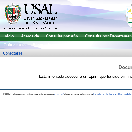
Inicio
Acerca de
Consulta por Año
Consulta por Departamen
Guía de uso
Búsqueda avanzada
Conectarse
Docu
Está intentado acceder a un Eprint que ha sido elimin
RACIMO - Repositorio Institucional está basado en
EPrints 3
el cual es desarrollado por la
Escuela de Electrónica y Ciencia de l