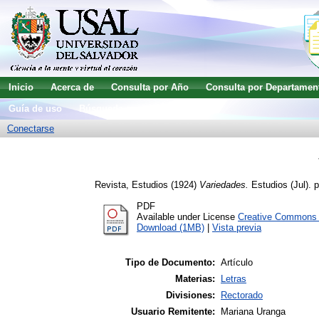
Inicio
Acerca de
Consulta por Año
Consulta por Departamen
Guía de uso
Búsqueda avanzada
Conectarse
Revista, Estudios
(1924)
Variedades.
Estudios (Jul). p
PDF
Available under License
Creative Commons A
Download (1MB)
|
Vista previa
Tipo de Documento:
Artículo
Materias:
Letras
Divisiones:
Rectorado
Usuario Remitente:
Mariana Uranga