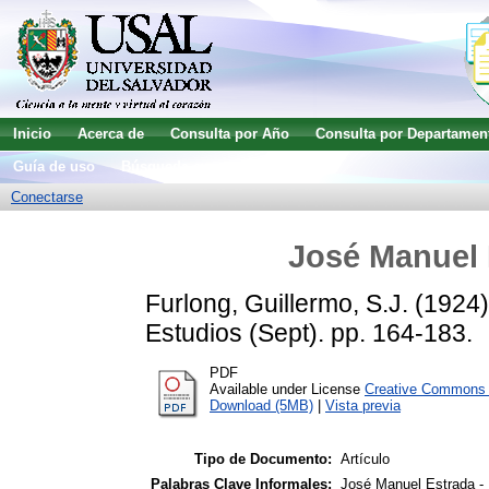
Inicio
Acerca de
Consulta por Año
Consulta por Departamen
Guía de uso
Búsqueda avanzada
Conectarse
José Manuel 
Furlong, Guillermo, S.J.
(1924
Estudios (Sept). pp. 164-183.
PDF
Available under License
Creative Commons A
Download (5MB)
|
Vista previa
Tipo de Documento:
Artículo
Palabras Clave Informales:
José Manuel Estrada - 