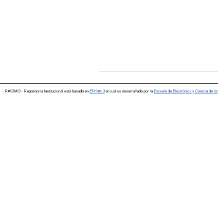
RACIMO - Repositorio Institucional está basado en
EPrints 3
el cual es desarrollado por la
Escuela de Electrónica y Ciencia de l