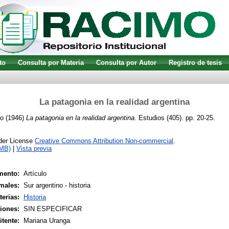
to
Consulta por Materia
Consulta por Autor
Registro de tesis
La patagonia en la realidad argentina
io
(1946)
La patagonia en la realidad argentina.
Estudios (405). pp. 20-25.
nder License
Creative Commons Attribution Non-commercial
.
1MB)
|
Vista previa
mento:
Artículo
males:
Sur argentino - historia
terias:
Historia
siones:
SIN ESPECIFICAR
tente:
Mariana Uranga