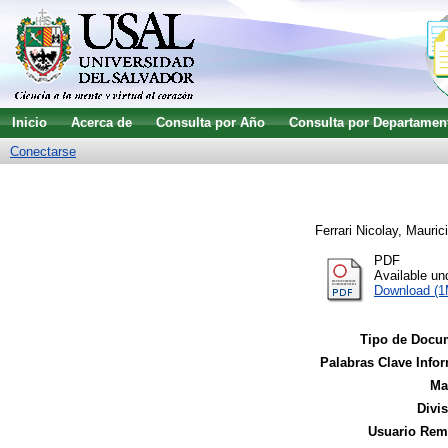
Inicio
Acerca de
Consulta por Año
Consulta por Departamen
Conectarse
Ferrari Nicolay, Mauric
PDF
Available u
Download (
Tipo de Docu
Palabras Clave Infor
Ma
Divi
Usuario Remi