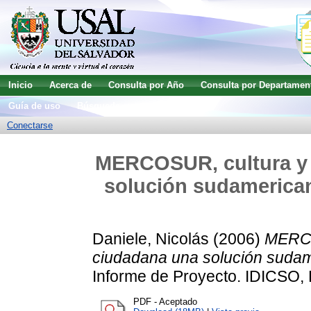
Inicio
Acerca de
Consulta por Año
Consulta por Departamen
Guía de uso
Búsqueda avanzada
Conectarse
MERCOSUR, cultura y 
solución sudamerican
Daniele, Nicolás
(2006)
MERCO
ciudadana una solución sudame
Informe de Proyecto. IDICSO, 
PDF - Aceptado