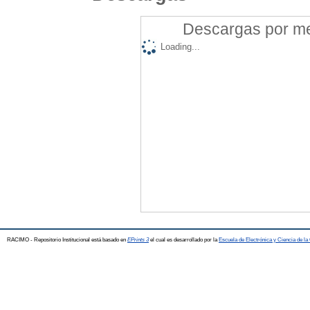
Descargas por mes
Loading...
RACIMO - Repositorio Institucional está basado en
EPrints 3
el cual es desarrollado por la
Escuela de Electrónica y Ciencia de l