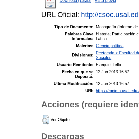
Download (18MB)
|
Vista previa
URL Oficial:
http://csoc.usal.e
Tipo de Documento:
Monografía (Informe de
Palabras Clave
Historia; Participación 
Informales:
Latina
Materias:
Ciencia política
Rectorado > Facultad de
Divisiones:
Sociales
Usuario Remitente:
Ezequiel Tello
Fecha en que se
12 Jun 2013 16:57
Depositó:
Ultima Modificación:
12 Jun 2013 16:57
URI:
https://racimo.usal.edu.
Acciones (requiere ident
Ver Objeto
Descargas