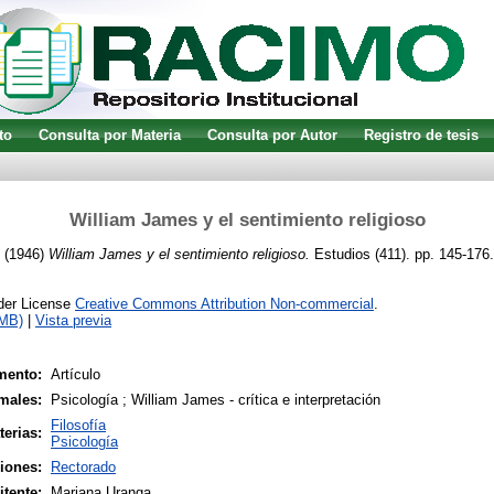
to
Consulta por Materia
Consulta por Autor
Registro de tesis
William James y el sentimiento religioso
(1946)
William James y el sentimiento religioso.
Estudios (411). pp. 145-176.
nder License
Creative Commons Attribution Non-commercial
.
9MB)
|
Vista previa
mento:
Artículo
males:
Psicología ; William James - crítica e interpretación
Filosofía
terias:
Psicología
siones:
Rectorado
tente:
Mariana Uranga