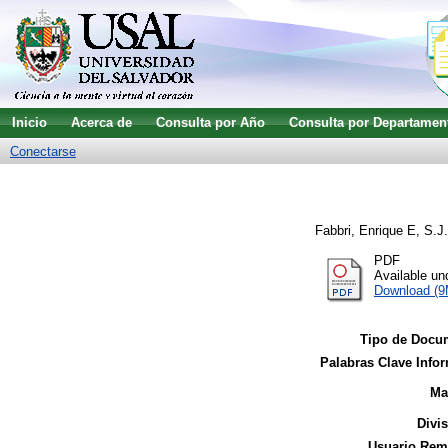
Inicio
Acerca de
Consulta por Año
Consulta por Departamen
Conectarse
Fabbri, Enrique E, S.J.
PDF
Available u
Download (
Tipo de Docu
Palabras Clave Infor
Ma
Divi
Usuario Remi