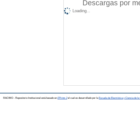
Descargas por mes
Loading...
RACIMO - Repositorio Institucional está basado en
EPrints 3
el cual es desarrollado por la
Escuela de Electrónica y Ciencia de l