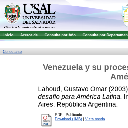
Inicio
Acerca de
Consulta por Año
Consulta por Departamen
Guía de uso
Búsqueda avanzada
Conectarse
Venezuela y su proces
Amér
Lahoud, Gustavo Omar
(2003
desafío para América Latina.
I
Aires. República Argentina.
PDF - Publicado
Download (1MB)
|
Vista previa