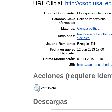
URL Oficial:
http://csoc.usal.e
Tipo de Documento:
Monografía (Informe de
Palabras Clave
Política venezolana
Informales:
Materias:
Ciencia política
Rectorado > Facultad de
Divisiones:
Sociales
Usuario Remitente:
Ezequiel Tello
Fecha en que se
12 Jun 2013 17:00
Depositó:
Ultima Modificación:
01 Jul 2015 18:10
URI:
https://racimo.usal.edu.a
Acciones (requiere ident
Ver Objeto
Descargas