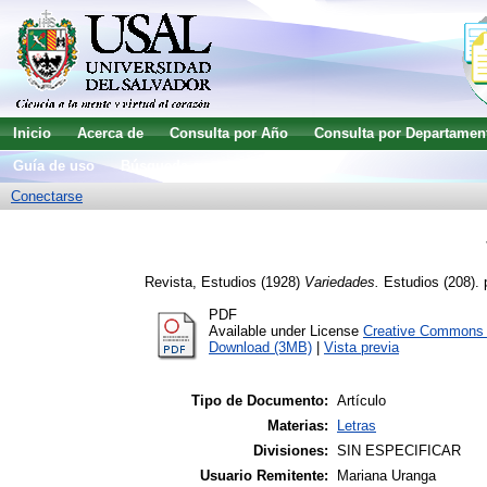
Inicio
Acerca de
Consulta por Año
Consulta por Departamen
Guía de uso
Búsqueda avanzada
Conectarse
Revista, Estudios
(1928)
Variedades.
Estudios (208). 
PDF
Available under License
Creative Commons A
Download (3MB)
|
Vista previa
Tipo de Documento:
Artículo
Materias:
Letras
Divisiones:
SIN ESPECIFICAR
Usuario Remitente:
Mariana Uranga