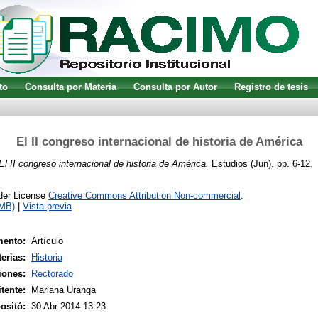
to
Consulta por Materia
Consulta por Autor
Registro de tesis
El II congreso internacional de historia de América
El II congreso internacional de historia de América.
Estudios (Jun). pp. 6-12.
nder License
Creative Commons Attribution Non-commercial
.
1MB)
|
Vista previa
mento:
Artículo
erias:
Historia
iones:
Rectorado
tente:
Mariana Uranga
ositó:
30 Abr 2014 13:23