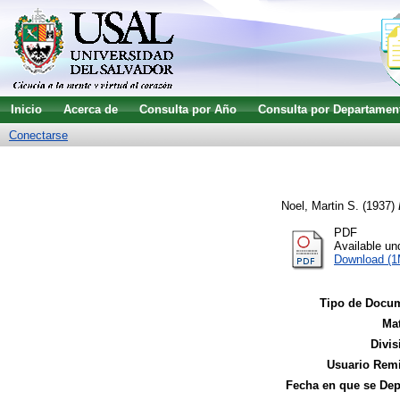
Inicio
Acerca de
Consulta por Año
Consulta por Departamen
Conectarse
Noel, Martin S.
(1937)
PDF
Available u
Download (
Tipo de Docu
Mat
Divis
Usuario Remi
Fecha en que se Dep