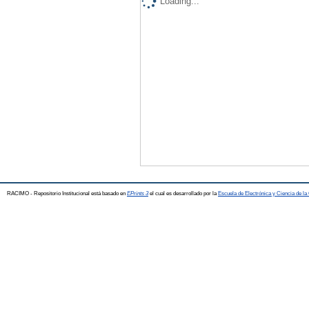
Loading...
RACIMO - Repositorio Institucional está basado en
EPrints 3
el cual es desarrollado por la
Escuela de Electrónica y Ciencia de l