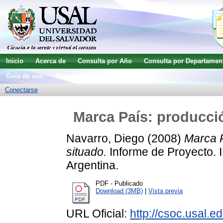
Inicio
Acerca de
Consulta por Año
Consulta por Departamen
Guía de uso
Búsqueda avanzada
Conectarse
Marca País: producci
Navarro, Diego
(2008)
Marca P
situado.
Informe de Proyecto. 
Argentina.
PDF - Publicado
Download (3MB)
|
Vista previa
URL Oficial:
http://csoc.usal.e