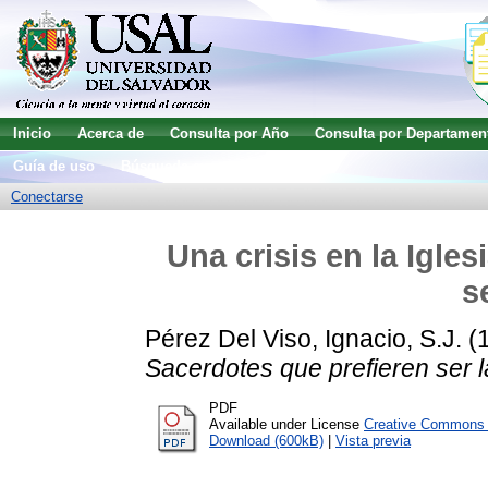
Inicio
Acerca de
Consulta por Año
Consulta por Departamen
Guía de uso
Búsqueda avanzada
Conectarse
Una crisis en la Igle
s
Pérez Del Viso, Ignacio, S.J.
(
Sacerdotes que prefieren ser l
PDF
Available under License
Creative Commons A
Download (600kB)
|
Vista previa