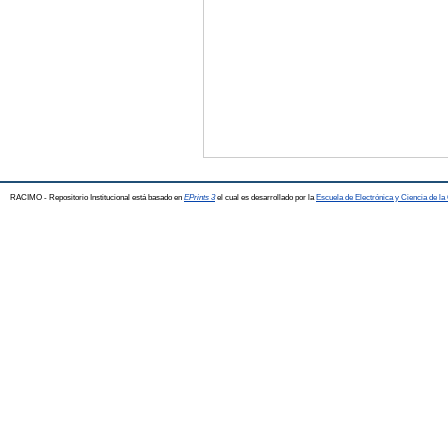
RACIMO - Repositorio Institucional está basado en
EPrints 3
el cual es desarrollado por la
Escuela de Electrónica y Ciencia de l