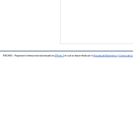
RACIMO - Repositorio Institucional está basado en
EPrints 3
el cual es desarrollado por la
Escuela de Electrónica y Ciencia de l