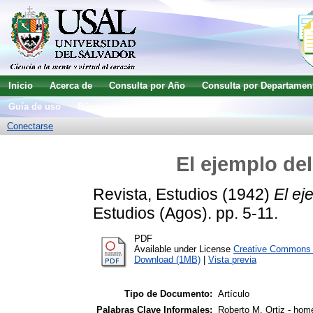
Inicio
Acerca de
Consulta por Año
Consulta por Departamen
Guía de uso
Búsqueda avanzada
Conectarse
El ejemplo del
Revista, Estudios
(1942)
El ej
Estudios (Agos). pp. 5-11.
PDF
Available under License
Creative Commons A
Download (1MB)
|
Vista previa
Tipo de Documento:
Artículo
Palabras Clave Informales:
Roberto M. Ortiz - hom