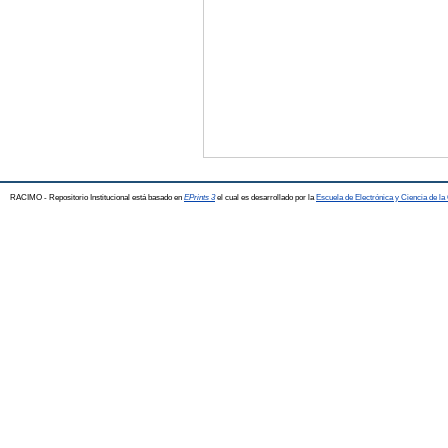
RACIMO - Repositorio Institucional está basado en
EPrints 3
el cual es desarrollado por la
Escuela de Electrónica y Ciencia de l