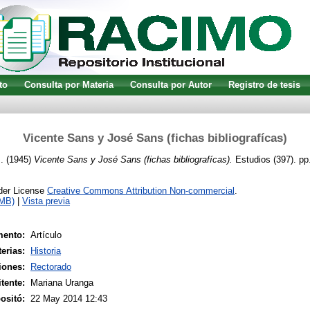
to
Consulta por Materia
Consulta por Autor
Registro de tesis
Vicente Sans y José Sans (fichas bibliografícas)
.
(1945)
Vicente Sans y José Sans (fichas bibliografícas).
Estudios (397). pp
nder License
Creative Commons Attribution Non-commercial
.
4MB)
|
Vista previa
mento:
Artículo
erias:
Historia
iones:
Rectorado
tente:
Mariana Uranga
ositó:
22 May 2014 12:43