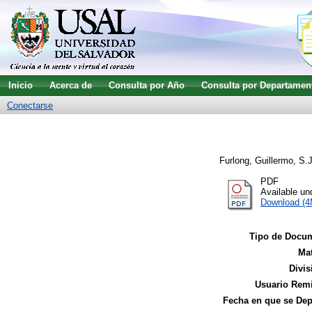
Inicio
Acerca de
Consulta por Año
Consulta por Departamen
Conectarse
Furlong, Guillermo, S.J
PDF
Available u
Download (
Tipo de Docu
Mat
Divis
Usuario Remi
Fecha en que se Dep