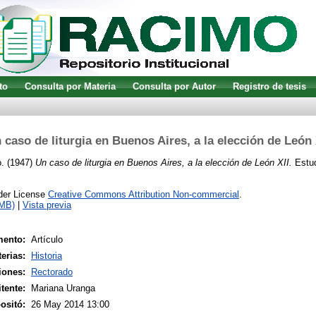
to
Consulta por Materia
Consulta por Autor
Registro de tesis
 caso de liturgia en Buenos Aires, a la elección de León 
.
(1947)
Un caso de liturgia en Buenos Aires, a la elección de León XII.
Estud
nder License
Creative Commons Attribution Non-commercial
.
1MB)
|
Vista previa
mento:
Artículo
erias:
Historia
iones:
Rectorado
tente:
Mariana Uranga
ositó:
26 May 2014 13:00