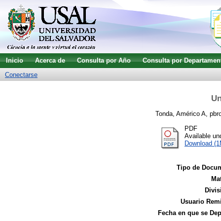
Inicio
Acerca de
Consulta por Año
Consulta por Departamen
Conectarse
Un
Tonda, Américo A, pbro
PDF
Available u
Download (
Tipo de Docu
Mat
Divis
Usuario Remi
Fecha en que se Dep