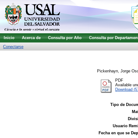
Inicio
Acerca de
Consulta por Año
Consulta por Departamen
Conectarse
Pickenhayn, Jorge Os
PDF
Available u
Download (5
Tipo de Docu
Mat
Divis
Usuario Remi
Fecha en que se Dep