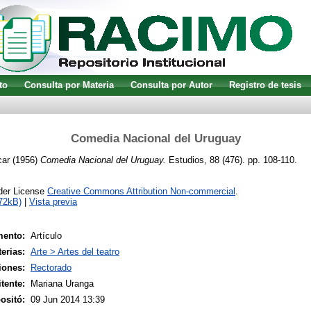
to
Consulta por Materia
Consulta por Autor
Registro de tesis
Comedia Nacional del Uruguay
car
(1956)
Comedia Nacional del Uruguay.
Estudios, 88 (476). pp. 108-110.
nder License
Creative Commons Attribution Non-commercial
.
72kB)
|
Vista previa
mento:
Artículo
erias:
Arte > Artes del teatro
iones:
Rectorado
tente:
Mariana Uranga
ositó:
09 Jun 2014 13:39