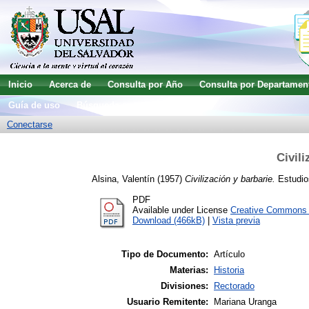
Inicio
Acerca de
Consulta por Año
Consulta por Departamen
Guía de uso
Búsqueda avanzada
Conectarse
Civili
Alsina, Valentín
(1957)
Civilización y barbarie.
Estudios
PDF
Available under License
Creative Commons A
Download (466kB)
|
Vista previa
Tipo de Documento:
Artículo
Materias:
Historia
Divisiones:
Rectorado
Usuario Remitente:
Mariana Uranga