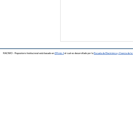
RACIMO - Repositorio Institucional está basado en
EPrints 3
el cual es desarrollado por la
Escuela de Electrónica y Ciencia de l