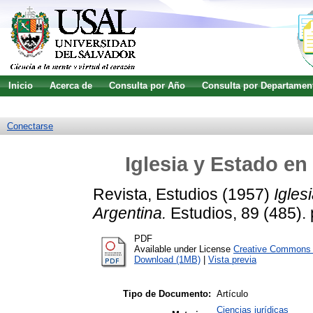
Inicio
Acerca de
Consulta por Año
Consulta por Departamen
Guía de uso
Búsqueda avanzada
Conectarse
Iglesia y Estado en
Revista, Estudios
(1957)
Igles
Argentina.
Estudios, 89 (485). 
PDF
Available under License
Creative Commons A
Download (1MB)
|
Vista previa
Tipo de Documento:
Artículo
Ciencias jurídicas