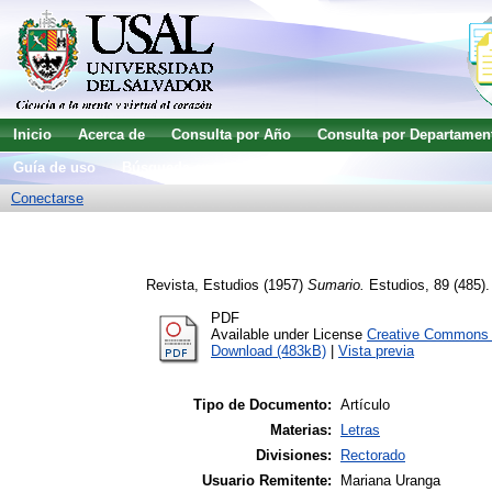
Inicio
Acerca de
Consulta por Año
Consulta por Departamen
Guía de uso
Búsqueda avanzada
Conectarse
Revista, Estudios
(1957)
Sumario.
Estudios, 89 (485).
PDF
Available under License
Creative Commons A
Download (483kB)
|
Vista previa
Tipo de Documento:
Artículo
Materias:
Letras
Divisiones:
Rectorado
Usuario Remitente:
Mariana Uranga