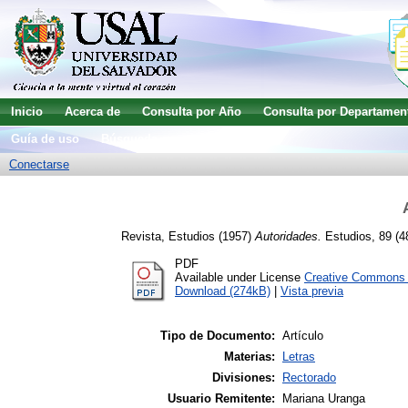
Inicio
Acerca de
Consulta por Año
Consulta por Departamen
Guía de uso
Búsqueda avanzada
Conectarse
Revista, Estudios
(1957)
Autoridades.
Estudios, 89 (4
PDF
Available under License
Creative Commons A
Download (274kB)
|
Vista previa
Tipo de Documento:
Artículo
Materias:
Letras
Divisiones:
Rectorado
Usuario Remitente:
Mariana Uranga