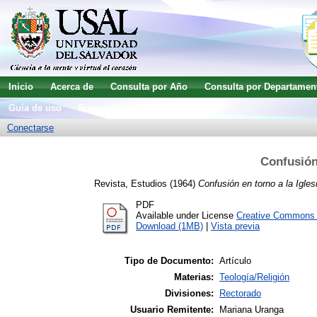
Inicio
Acerca de
Consulta por Año
Consulta por Departamen
Guía de uso
Búsqueda avanzada
Conectarse
Confusión 
Revista, Estudios
(1964)
Confusión en torno a la Igles
PDF
Available under License
Creative Commons A
Download (1MB)
|
Vista previa
Tipo de Documento:
Artículo
Materias:
Teología/Religión
Divisiones:
Rectorado
Usuario Remitente:
Mariana Uranga