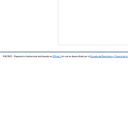
RACIMO - Repositorio Institucional está basado en
EPrints 3
el cual es desarrollado por la
Escuela de Electrónica y Ciencia de l