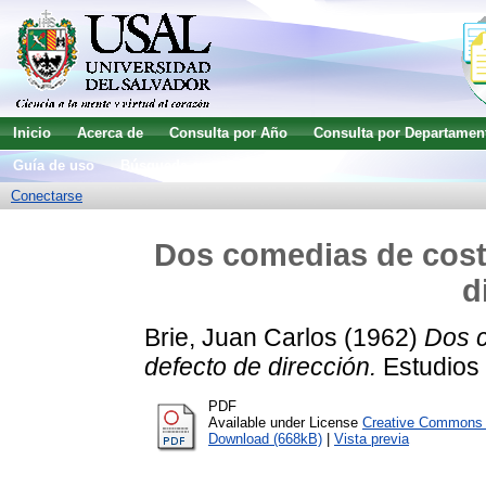
Inicio
Acerca de
Consulta por Año
Consulta por Departamen
Guía de uso
Búsqueda avanzada
Conectarse
Dos comedias de cost
d
Brie, Juan Carlos
(1962)
Dos 
defecto de dirección.
Estudios 
PDF
Available under License
Creative Commons A
Download (668kB)
|
Vista previa