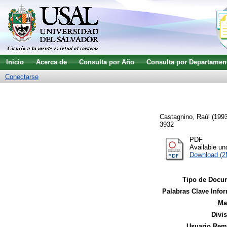
Inicio
Acerca de
Consulta por Año
Consulta por Departamen
Conectarse
Castagnino, Raúl
(199
3932
PDF
Available u
Download (
Tipo de Docu
Palabras Clave Infor
Ma
Divi
Usuario Remi