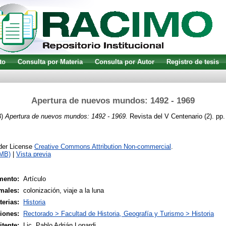
to
Consulta por Materia
Consulta por Autor
Registro de tesis
Apertura de nuevos mundos: 1492 - 1969
3)
Apertura de nuevos mundos: 1492 - 1969.
Revista del V Centenario (2). pp
nder License
Creative Commons Attribution Non-commercial
.
2MB)
|
Vista previa
mento:
Artículo
males:
colonización, viaje a la luna
terias:
Historia
siones:
Rectorado > Facultad de Historia, Geografía y Turismo > Historia
tente:
Lic. Pablo Adrián Lonardi