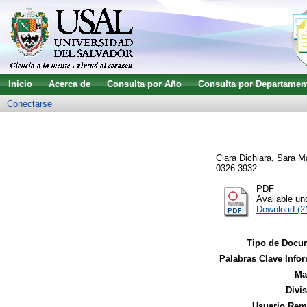
Inicio
Acerca de
Consulta por Año
Consulta por Departamen
Conectarse
Clara Dichiara, Sara M
0326-3932
PDF
Available u
Download (
Tipo de Docu
Palabras Clave Infor
Ma
Divi
Usuario Remi