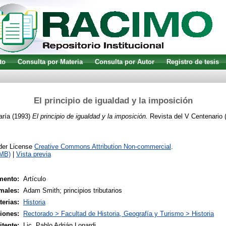
to
Consulta por Materia
Consulta por Autor
Registro de tesis
El principio de igualdad y la imposición
aría
(1993)
El principio de igualdad y la imposición.
Revista del V Centenario 
nder License
Creative Commons Attribution Non-commercial
.
2MB)
|
Vista previa
mento:
Artículo
males:
Adam Smith; principios tributarios
terias:
Historia
siones:
Rectorado > Facultad de Historia, Geografía y Turismo > Historia
tente:
Lic. Pablo Adrián Lonardi