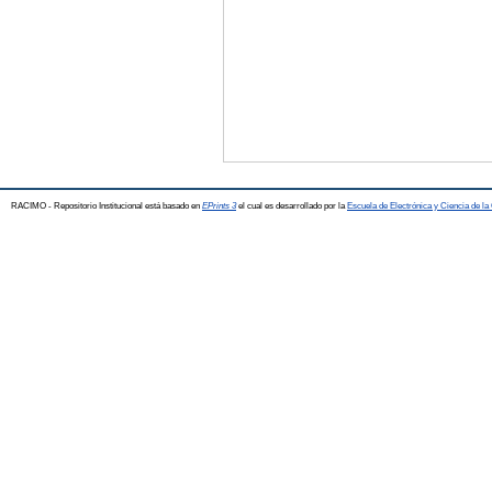
RACIMO - Repositorio Institucional está basado en
EPrints 3
el cual es desarrollado por la
Escuela de Electrónica y Ciencia de l