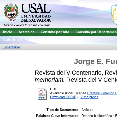
Inicio
Acerca de
Consulta por Año
Consulta por Departamen
Guía de uso
Búsqueda avanzada
Conectarse
Jorge E. Fu
Revista del V Centenario, Revi
memoriam.
Revista del V Cent
PDF
Available under License
Creative Commons A
Download (985kB)
|
Vista previa
Tipo de Documento:
Artículo
Palabras Clave Informales:
Reseña bibliográfica ;