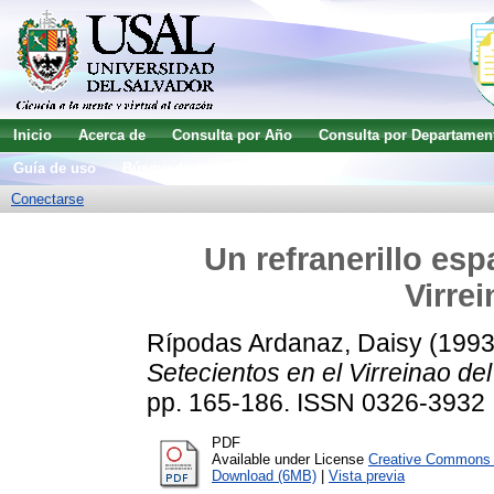
Inicio
Acerca de
Consulta por Año
Consulta por Departamen
Guía de uso
Búsqueda avanzada
Conectarse
Un refranerillo esp
Virre
Rípodas Ardanaz, Daisy
(199
Setecientos en el Virreinao del
pp. 165-186. ISSN 0326-3932
PDF
Available under License
Creative Commons A
Download (6MB)
|
Vista previa