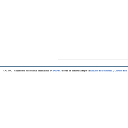
RACIMO - Repositorio Institucional está basado en
EPrints 3
el cual es desarrollado por la
Escuela de Electrónica y Ciencia de l