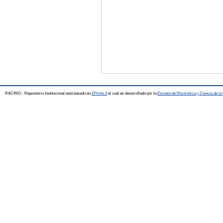
RACIMO - Repositorio Institucional está basado en
EPrints 3
el cual es desarrollado por la
Escuela de Electrónica y Ciencia de l