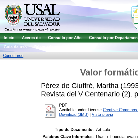
Inicio
Acerca de
Consulta por Año
Consulta por Departamen
Guía de uso
Búsqueda avanzada
Conectarse
Valor formátic
Pérez de Giuffré, Martha
(199
Revista del V Centenario (2).
PDF
Available under License
Creative Commons A
Download (3MB)
|
Vista previa
Tipo de Documento:
Artículo
Palabras Clave Informales:
Drama; tragedia; evange