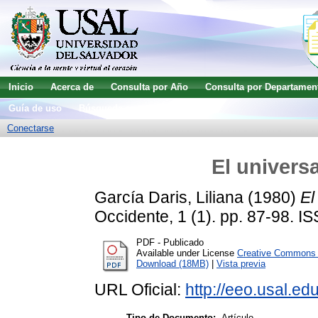
Inicio
Acerca de
Consulta por Año
Consulta por Departamen
Guía de uso
Búsqueda avanzada
Conectarse
El univers
García Daris, Liliana
(1980)
El
Occidente, 1 (1). pp. 87-98. 
PDF - Publicado
Available under License
Creative Commons A
Download (18MB)
|
Vista previa
URL Oficial:
http://eeo.usal.edu
Tipo de Documento:
Artículo