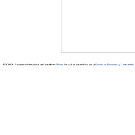
RACIMO - Repositorio Institucional está basado en
EPrints 3
el cual es desarrollado por la
Escuela de Electrónica y Ciencia de l