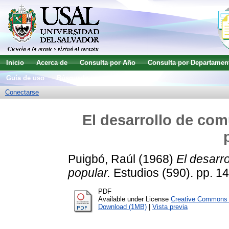
Inicio
Acerca de
Consulta por Año
Consulta por Departamen
Guía de uso
Búsqueda avanzada
Conectarse
El desarrollo de com
Puigbó, Raúl
(1968)
El desarr
popular.
Estudios (590). pp. 14
PDF
Available under License
Creative Commons A
Download (1MB)
|
Vista previa