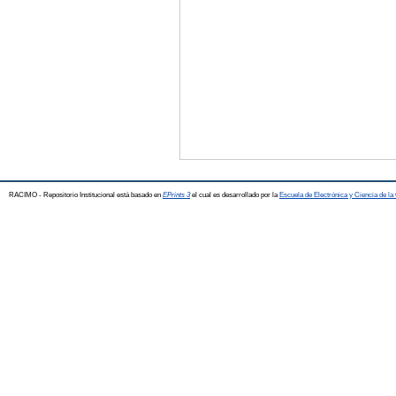
RACIMO - Repositorio Institucional está basado en
EPrints 3
el cual es desarrollado por la
Escuela de Electrónica y Ciencia de l