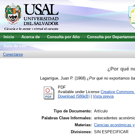
Inicio
Acerca de
Consulta por Año
Consulta por Departamen
Guía de uso
Búsqueda avanzada
Conectarse
¿Por qué n
Lagarrigue, Juan P.
(1968)
¿Por qué no exportamos b
PDF
Available under License
Creative Commons A
Download (586kB)
|
Vista previa
Tipo de Documento:
Artículo
Palabras Clave Informales:
antecedentes aconómic
Materias:
Ciencias económicas y
Divisiones:
SIN ESPECIFICAR