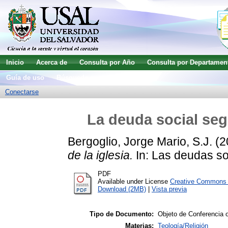
Inicio
Acerca de
Consulta por Año
Consulta por Departamen
Guía de uso
Búsqueda avanzada
Conectarse
La deuda social segú
Bergoglio, Jorge Mario, S.J.
(2
de la iglesia.
In: Las deudas so
PDF
Available under License
Creative Commons A
Download (2MB)
|
Vista previa
Tipo de Documento:
Objeto de Conferencia o
Materias:
Teología/Religión