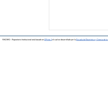
RACIMO - Repositorio Institucional está basado en
EPrints 3
el cual es desarrollado por la
Escuela de Electrónica y Ciencia de l