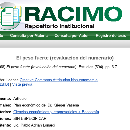
to
Consulta por Materia
Consulta por Autor
Registro de tesis
El peso fuerte (revaluación del numerario)
68)
El peso fuerte (revaluación del numerario).
Estudios (594). pp. 6-7.
nder License
Creative Commons Attribution Non-commercial
.
12kB)
|
Vista previa
mento:
Artículo
males:
Plan económico del Dr. Krieger Vasena
terias:
Ciencias económicas y empresariales > Economía
siones:
SIN ESPECIFICAR
tente:
Lic. Pablo Adrián Lonardi