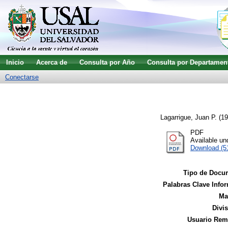
Inicio
Acerca de
Consulta por Año
Consulta por Departamen
Conectarse
Lagarrigue, Juan P.
(19
PDF
Available u
Download (5
Tipo de Docu
Palabras Clave Infor
Ma
Divi
Usuario Remi