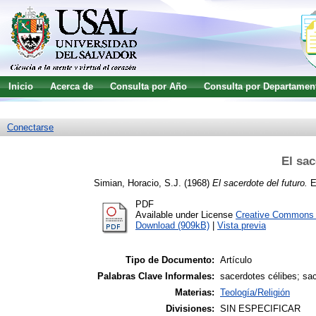
Inicio
Acerca de
Consulta por Año
Consulta por Departamen
Guía de uso
Búsqueda avanzada
Conectarse
El sac
Simian, Horacio, S.J.
(1968)
El sacerdote del futuro.
Es
PDF
Available under License
Creative Commons A
Download (909kB)
|
Vista previa
Tipo de Documento:
Artículo
Palabras Clave Informales:
sacerdotes célibes; sa
Materias:
Teología/Religión
Divisiones:
SIN ESPECIFICAR