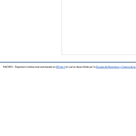
RACIMO - Repositorio Institucional está basado en
EPrints 3
el cual es desarrollado por la
Escuela de Electrónica y Ciencia de l