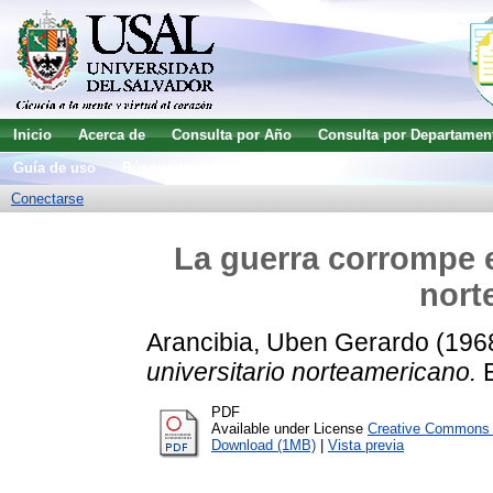
Inicio
Acerca de
Consulta por Año
Consulta por Departamen
Guía de uso
Búsqueda avanzada
Conectarse
La guerra corrompe e
nort
Arancibia, Uben Gerardo
(196
universitario norteamericano.
E
PDF
Available under License
Creative Commons A
Download (1MB)
|
Vista previa