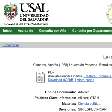
Inicio
Acerca de
Consulta por Año
Consulta por Departamen
Guía de uso
Búsqueda avanzada
Conectarse
La l
Cisneros, Andrés
(1968)
La lección francesa.
Estudios 
PDF
Available under License
Creative Commons A
Download (602kB)
|
Vista previa
Tipo de Documento:
Artículo
Palabras Clave Informales:
Ailleret; OTAN
Materias:
Ciencia política
Divisiones:
SIN ESPECIFICAR