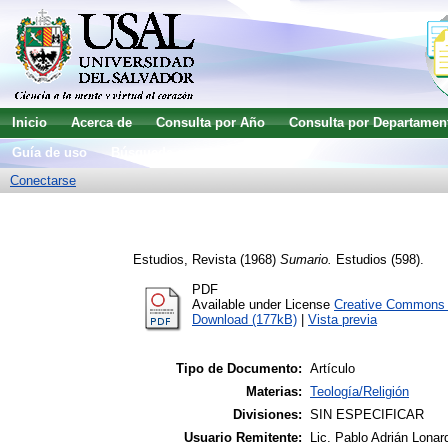
Inicio
Acerca de
Consulta por Año
Consulta por Departamen
Guía de uso
Búsqueda avanzada
Conectarse
Estudios, Revista
(1968)
Sumario.
Estudios (598).
PDF
Available under License
Creative Commons A
Download (177kB)
|
Vista previa
Tipo de Documento:
Artículo
Materias:
Teología/Religión
Divisiones:
SIN ESPECIFICAR
Usuario Remitente:
Lic. Pablo Adrián Lonar