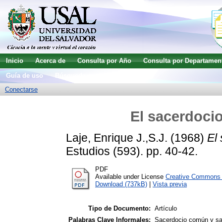
Inicio
Acerca de
Consulta por Año
Consulta por Departamen
Guía de uso
Búsqueda avanzada
Conectarse
El sacerdocio
Laje, Enrique J.,S.J.
(1968)
El
Estudios (593). pp. 40-42.
PDF
Available under License
Creative Commons A
Download (737kB)
|
Vista previa
Tipo de Documento:
Artículo
Palabras Clave Informales:
Sacerdocio común y sac