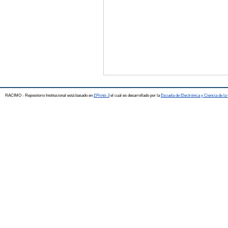
RACIMO - Repositorio Institucional está basado en
EPrints 3
el cual es desarrollado por la
Escuela de Electrónica y Ciencia de l