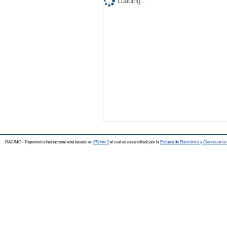
Loading...
RACIMO - Repositorio Institucional está basado en
EPrints 3
el cual es desarrollado por la
Escuela de Electrónica y Ciencia de l