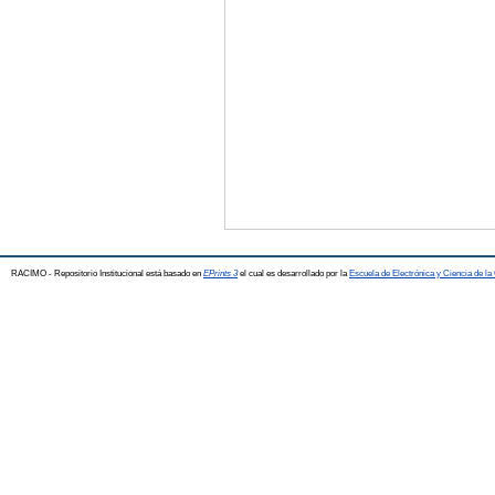
RACIMO - Repositorio Institucional está basado en
EPrints 3
el cual es desarrollado por la
Escuela de Electrónica y Ciencia de l