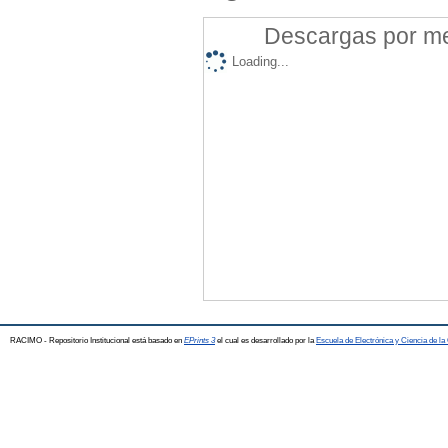
Descargas por mes
Loading...
RACIMO - Repositorio Institucional está basado en
EPrints 3
el cual es desarrollado por la
Escuela de Electrónica y Ciencia de l