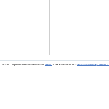
RACIMO - Repositorio Institucional está basado en
EPrints 3
el cual es desarrollado por la
Escuela de Electrónica y Ciencia de l