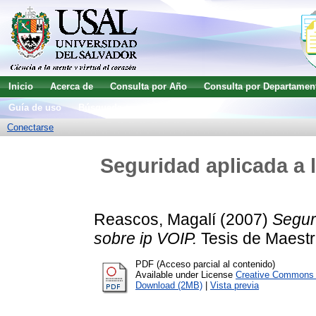
Inicio
Acerca de
Consulta por Año
Consulta por Departamen
Guía de uso
Búsqueda avanzada
Conectarse
Seguridad aplicada a 
Reascos, Magalí
(2007)
Segur
sobre ip VOIP.
Tesis de Maestrí
PDF (Acceso parcial al contenido)
Available under License
Creative Commons A
Download (2MB)
|
Vista previa