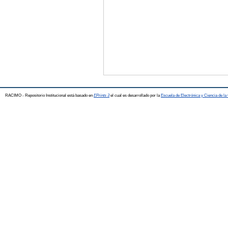
RACIMO - Repositorio Institucional está basado en
EPrints 3
el cual es desarrollado por la
Escuela de Electrónica y Ciencia de l