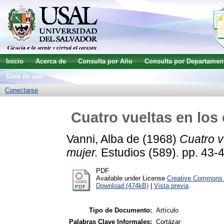
Inicio
Acerca de
Consulta por Año
Consulta por Departamen
Guía de uso
Búsqueda avanzada
Conectarse
Cuatro vueltas en los
Vanni, Alba de
(1968)
Cuatro v
mujer.
Estudios (589). pp. 43-4
PDF
Available under License
Creative Commons A
Download (474kB)
|
Vista previa
Tipo de Documento:
Artículo
Palabras Clave Informales:
Cortázar