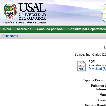
Inicio
Acerca de
Consulta por Año
Consulta por Departamen
Conectarse
E
Suarez, Ing. Carlos
(1
PDF
Available u
Download (8
Tipo de Docum
Palabras 
Inform
Mate
Divisi
Usuario Remit