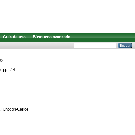
Guía de uso
Búsqueda avanzada
lo
. pp. 2-4.
El Chocón-Cerros