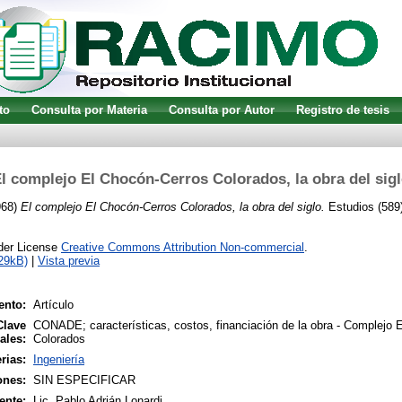
to
Consulta por Materia
Consulta por Autor
Registro de tesis
l complejo El Chocón-Cerros Colorados, la obra del sig
968)
El complejo El Chocón-Cerros Colorados, la obra del siglo.
Estudios (589)
nder License
Creative Commons Attribution Non-commercial
.
29kB)
|
Vista previa
ento:
Artículo
Clave
CONADE; características, costos, financiación de la obra - Complejo 
ales:
Colorados
rias:
Ingeniería
ones:
SIN ESPECIFICAR
ente:
Lic. Pablo Adrián Lonardi