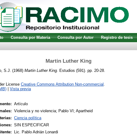
to
Consulta por Materia
Consulta por Autor
Registro de tesis
Martin Luther King
o, S.J.
(1968)
Martin Luther King.
Estudios (591). pp. 20-28.
nder License
Creative Commons Attribution Non-commercial
.
2MB)
|
Vista previa
mento:
Artículo
males:
Violencia y no violencia; Pablo VI; Apartheid
terias:
Ciencia política
siones:
SIN ESPECIFICAR
tente:
Lic. Pablo Adrián Lonardi