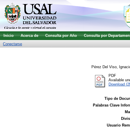
Inicio
Acerca de
Consulta por Año
Consulta por Departamen
Conectarse
Pérez Del Viso, Ignaci
PDF
Available u
Download (
Tipo de Docu
Palabras Clave Infor
Ma
Divi
Usuario Remi