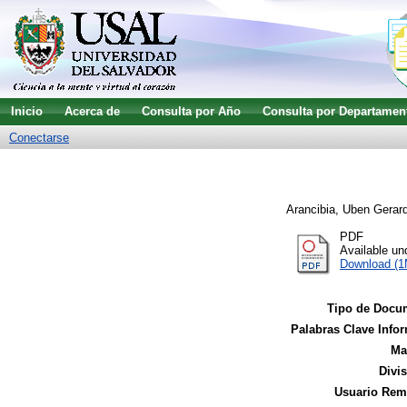
Inicio
Acerca de
Consulta por Año
Consulta por Departamen
Conectarse
Arancibia, Uben Gerar
PDF
Available u
Download (
Tipo de Docu
Palabras Clave Infor
Ma
Divi
Usuario Remi