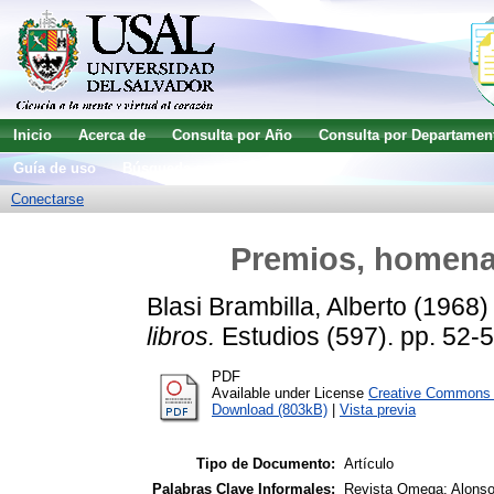
Inicio
Acerca de
Consulta por Año
Consulta por Departamen
Guía de uso
Búsqueda avanzada
Conectarse
Premios, homenaje
Blasi Brambilla, Alberto
(1968
libros.
Estudios (597). pp. 52-5
PDF
Available under License
Creative Commons A
Download (803kB)
|
Vista previa
Tipo de Documento:
Artículo
Palabras Clave Informales:
Revista Omega; Alonso,