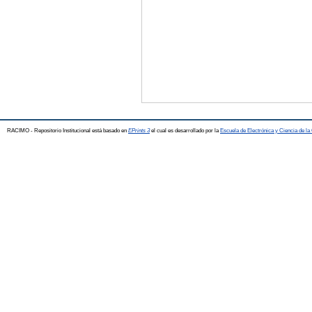
RACIMO - Repositorio Institucional está basado en
EPrints 3
el cual es desarrollado por la
Escuela de Electrónica y Ciencia de l