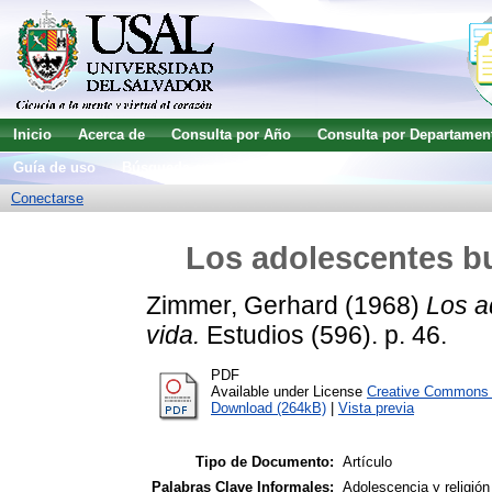
Inicio
Acerca de
Consulta por Año
Consulta por Departamen
Guía de uso
Búsqueda avanzada
Conectarse
Los adolescentes bu
Zimmer, Gerhard
(1968)
Los a
vida.
Estudios (596). p. 46.
PDF
Available under License
Creative Commons A
Download (264kB)
|
Vista previa
Tipo de Documento:
Artículo
Palabras Clave Informales:
Adolescencia y religión