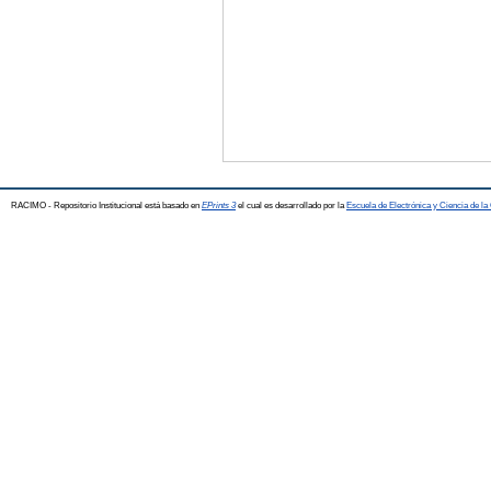
RACIMO - Repositorio Institucional está basado en
EPrints 3
el cual es desarrollado por la
Escuela de Electrónica y Ciencia de l