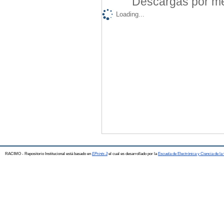
Descargas por mes
Loading...
RACIMO - Repositorio Institucional está basado en
EPrints 3
el cual es desarrollado por la
Escuela de Electrónica y Ciencia de l