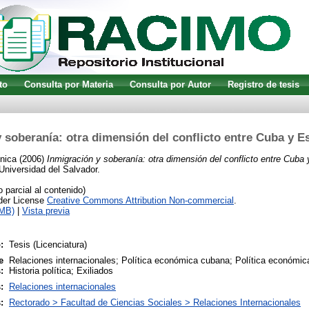
to
Consulta por Materia
Consulta por Autor
Registro de tesis
 soberanía: otra dimensión del conflicto entre Cuba y 
nica
(2006)
Inmigración y soberanía: otra dimensión del conflicto entre Cuba
 Universidad del Salvador.
parcial al contenido)
nder License
Creative Commons Attribution Non-commercial
.
2MB)
|
Vista previa
:
Tesis (Licenciatura)
e
Relaciones internacionales; Política económica cubana; Política económi
:
Historia política; Exiliados
:
Relaciones internacionales
:
Rectorado > Facultad de Ciencias Sociales > Relaciones Internacionales