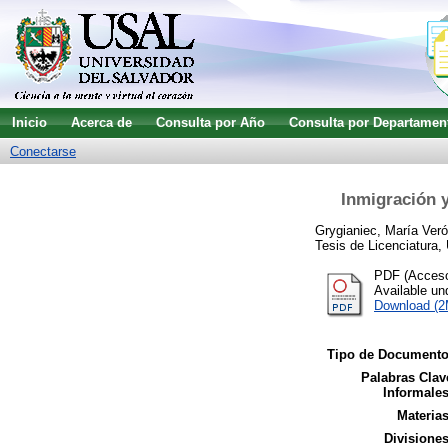
Inicio
Acerca de
Consulta por Año
Consulta por Departamen
Conectarse
Inmigración y
Grygianiec, María Veró
Tesis de Licenciatura,
PDF (Acceso 
Available u
Download (
Tipo de Documento
Palabras Clav
Informales
Materias
Divisiones