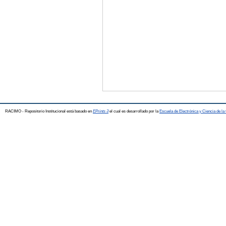
RACIMO - Repositorio Institucional está basado en
EPrints 3
el cual es desarrollado por la
Escuela de Electrónica y Ciencia de l